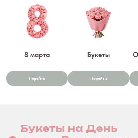
8 марта
Букеты
О
Перейти
Перейти
Букеты на День