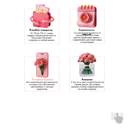
Кэшбек каждому
Сезонность
Состав букета меняется по
От 3% до 5% от суммы
цветов
сезону. При отсутствии
каждого заказа начисляются
цветов предложим замену с
бонусами. Их можно
сохранением цветовой гаммы
потратить в любой момент
и композиции.
Готовые букеты
Аквапак
Все наши букеты доставляются
У нас есть уже готовые букеты из
на воде и на собственном
свежих цветов. Вы можете
цветомобиле с личным
заказать любой собранный букет
водителем
на онлайн-витрине.