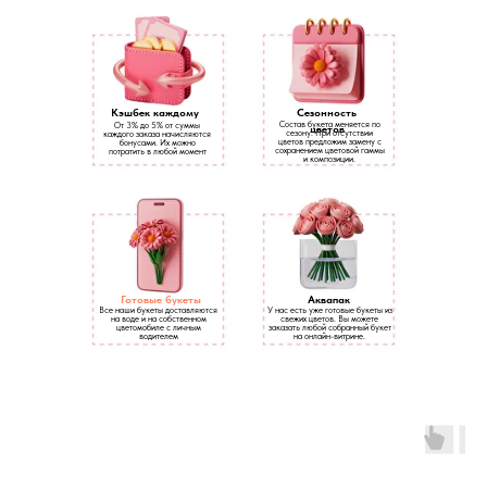
Кэшбек каждому
Сезонность
Состав букета меняется по
От 3% до 5% от суммы
цветов
сезону. При отсутствии
каждого заказа начисляются
цветов предложим замену с
бонусами. Их можно
сохранением цветовой гаммы
потратить в любой момент
и композиции.
Готовые букеты
Аквапак
Все наши букеты доставляются
У нас есть уже готовые букеты из
на воде и на собственном
свежих цветов. Вы можете
цветомобиле с личным
заказать любой собранный букет
водителем
на онлайн-витрине.