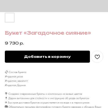
Букет «Загадочное сияние»
9 730
р.
Добавить в корзину
📋 Состав букета:
#чудопал_роза
#чудопал_эвкалипт
#чудопал_бруния
💐 Создаем современные букеты и композиции из живых цветов
💊 Дарим витаминки для стойкости и инструкцию об уходе за букетом
✈ Быстрая доставка букетов осуществляется на воде и в термосумках
📷 Обязательно пришлем фотографию готового букета заранее и обсудим Ваши