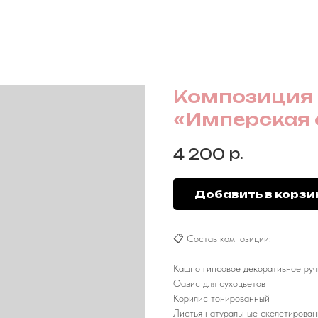
Композиция 
«Имперская 
р.
4 200
Добавить в корзи
📋 Состав композиции:
Кашпо гипсовое декоративное ру
Оазис для сухоцветов
Корилис тонированный
Листья натуральные скелетирова