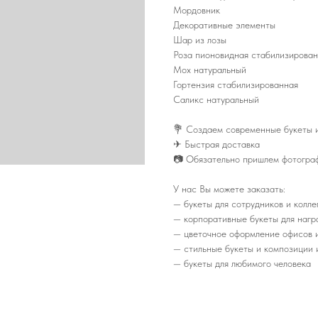
Мордовник
Декоративные элементы
Шар из лозы
Роза пионовидная стабилизирова
Мох натуральный
Гортензия стабилизированная
Саликс натуральный
💐 Создаем современные букеты и
✈ Быстрая доставка
📷 Обязательно пришлем фотограф
У нас Вы можете заказать:
— букеты для сотрудников и коллег
— корпоративные букеты для нагр
— цветочное оформление офисов 
— стильные букеты и композиции и
— букеты для любимого человека