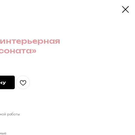
интерьерная
соната»
ну
чной работы
нные