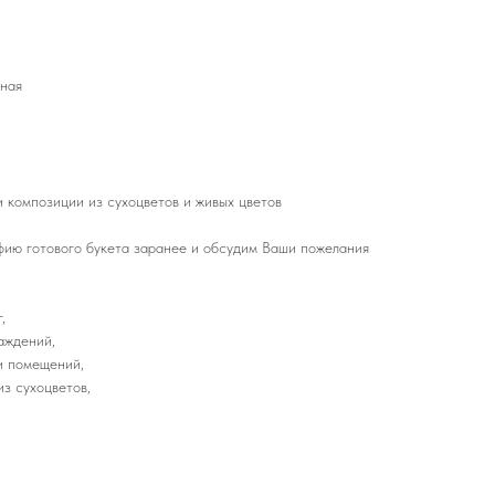
нная
 композиции из сухоцветов и живых цветов
ию готового букета заранее и обсудим Ваши пожелания
,
аждений,
и помещений,
з сухоцветов,