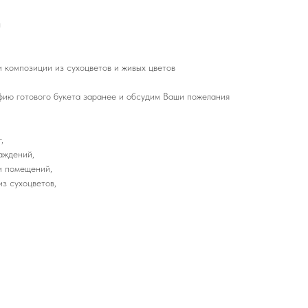
ы
 композиции из сухоцветов и живых цветов
ию готового букета заранее и обсудим Ваши пожелания
,
аждений,
и помещений,
з сухоцветов,