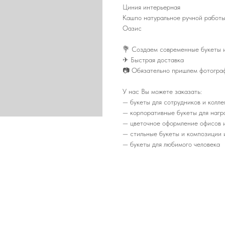
Циния интерьерная
Кашпо натуральное ручной работ
Оазис
💐 Создаем современные букеты и
✈ Быстрая доставка
📷 Обязательно пришлем фотограф
У нас Вы можете заказать:
— букеты для сотрудников и коллег
— корпоративные букеты для нагр
— цветочное оформление офисов 
— стильные букеты и композиции и
— букеты для любимого человека