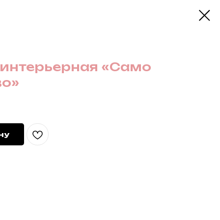
интерьерная «Само
во»
ну