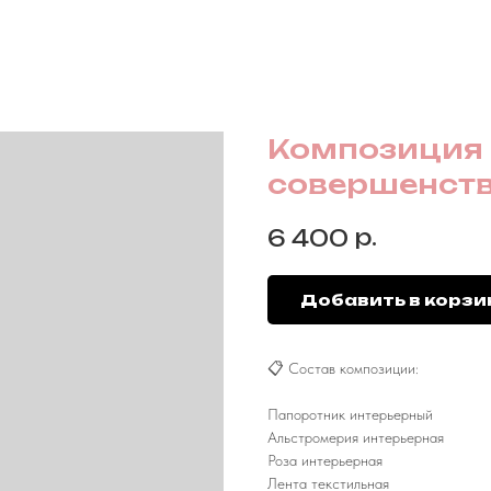
Композиция 
совершенст
р.
6 400
Добавить в корзи
📋 Состав композиции:
Папоротник интерьерный
Альстромерия интерьерная
Роза интерьерная
Лента текстильная