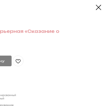
рьерная «Сказание о
ну
нированный
ный
ированная