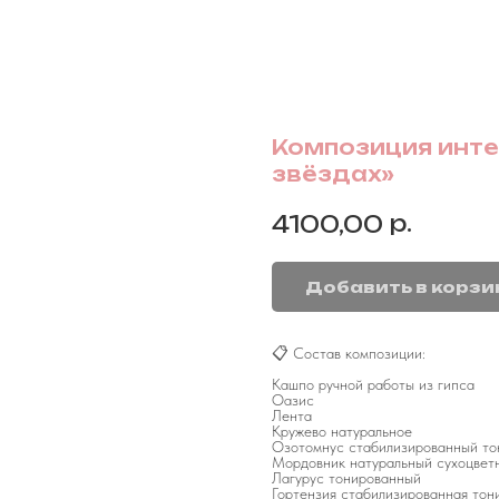
Композиция инте
звёздах»
р.
4100,00
Добавить в корзи
📋 Состав композиции:
Кашпо ручной работы из гипса
Оазис
Лента
Кружево натуральное
Озотомнус стабилизированный то
Мордовник натуральный сухоцвет
Лагурус тонированный
Гортензия стабилизированная тон