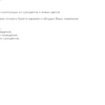
 композиции из сухоцветов и живых цветов
ию готового букета заранее и обсудим Ваши пожелания
,
аждений,
и помещений,
з сухоцветов,