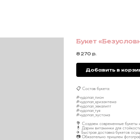
Букет «Безуслов
8 270
р.
Добавить в корзи
📋 Состав букета:
#чудопал_пион
#чудопал_хризантема
#чудопал_эвкалипт
#чудопал_туя
#чудопал_эустома
💐 Создаем современные букеты и
💊 Дарим витаминки для стойкост
✈ Быстрая доставка букетов осущ
📷 Обязательно пришлем фотограф