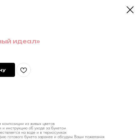
ный идеал»
ну
 композиции из живых цветов
и и инструкцию об уходе за букетом
ествляется на воде и в термосумках
ию готового букета заранее и обсудим Ваши пожелания