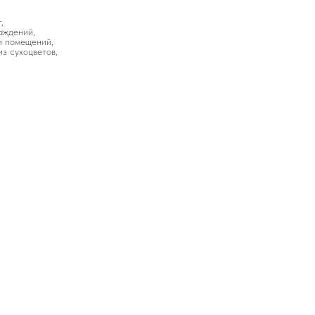
,
аждений,
и помещений,
з сухоцветов,