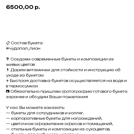
6500,00
р.
Добавить в корзину
📋 Состав букета:
#чудопал_пион
💐 Создаем современные букеты и композиции из
живых цветов
💊 Дарим витаминки для стойкости и инструкцию об
уходе за букетом
✈ Быстрая доставка букетов осуществляется на воде и
в термосумках
📷 Обязательно пришлем фотографию готового букета
заранее и обсудим Ваши пожелания
У нас Вы можете заказать:
— букеты для сотрудников и коллег,
— корпоративные букеты для награждений,
— цветочное оформление офисов и помещений,
— стильные букеты и композиции из сухоцветов,