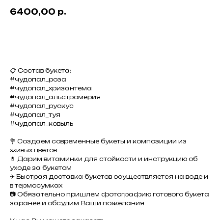
6400,00
р.
Добавить в корзину
📋 Состав букета:
#чудопал_роза
#чудопал_хризантема
#чудопал_альстромерия
#чудопал_рускус
#чудопал_туя
#чудопал_ковыль
💐 Создаем современные букеты и композиции из
живых цветов
💊 Дарим витаминки для стойкости и инструкцию об
уходе за букетом
✈ Быстрая доставка букетов осуществляется на воде и
в термосумках
📷 Обязательно пришлем фотографию готового букета
заранее и обсудим Ваши пожелания