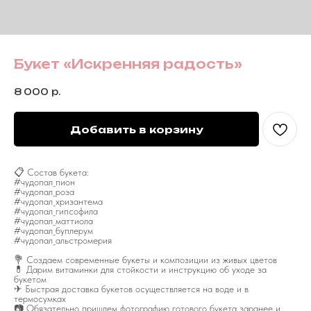
Букет «Искренняя радость»
8 000
р.
Добавить в корзину
📋 Состав букета:
#чудопал_пион
#чудопал_роза
#чудопал_хризантема
#чудопал_гипсофила
#чудопал_маттиола
#чудопал_буплерум
#чудопал_альстромерия
💐 Создаем современные букеты и композиции из живых цветов
💊 Дарим витаминки для стойкости и инструкцию об уходе за
букетом
✈ Быстрая доставка букетов осуществляется на воде и в
термосумках
📷 Обязательно пришлем фотографию готового букета заранее и