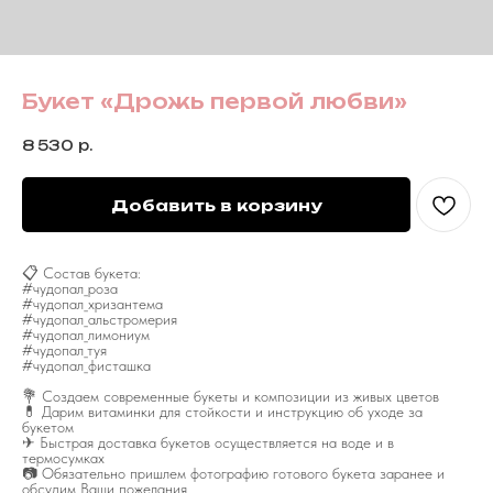
Букет «Дрожь первой любви»
8 530
р.
Добавить в корзину
📋 Состав букета:
#чудопал_роза
#чудопал_хризантема
#чудопал_альстромерия
#чудопал_лимониум
#чудопал_туя
#чудопал_фисташка
💐 Создаем современные букеты и композиции из живых цветов
💊 Дарим витаминки для стойкости и инструкцию об уходе за
букетом
✈ Быстрая доставка букетов осуществляется на воде и в
термосумках
📷 Обязательно пришлем фотографию готового букета заранее и
обсудим Ваши пожелания