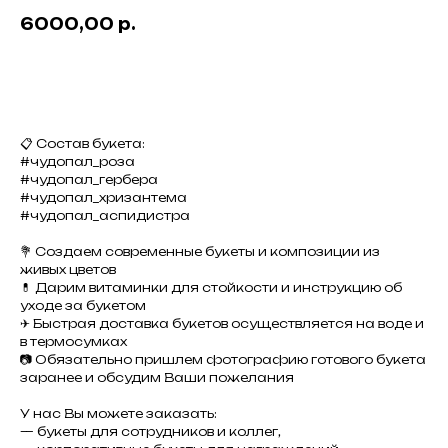
6000,00
р.
Добавить в корзину
📋 Состав букета:
#чудопал_роза
#чудопал_гербера
#чудопал_хризантема
#чудопал_аспидистра
💐 Создаем современные букеты и композиции из
живых цветов
💊 Дарим витаминки для стойкости и инструкцию об
уходе за букетом
✈ Быстрая доставка букетов осуществляется на воде и
в термосумках
📷 Обязательно пришлем фотографию готового букета
заранее и обсудим Ваши пожелания
У нас Вы можете заказать:
— букеты для сотрудников и коллег,