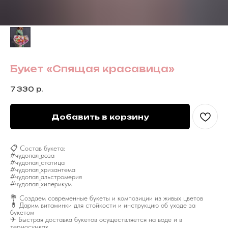
Букет «Спящая красавица»
7 330
р.
Добавить в корзину
📋 Состав букета:
#чудопал_роза
#чудопал_статица
#чудопал_хризантема
#чудопал_альстромерия
#чудопал_хиперикум
💐 Создаем современные букеты и композиции из живых цветов
💊 Дарим витаминки для стойкости и инструкцию об уходе за
букетом
✈ Быстрая доставка букетов осуществляется на воде и в
термосумках