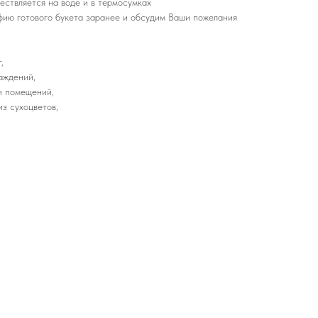
ествляется на воде и в термосумках
ию готового букета заранее и обсудим Ваши пожелания
,
аждений,
и помещений,
з сухоцветов,