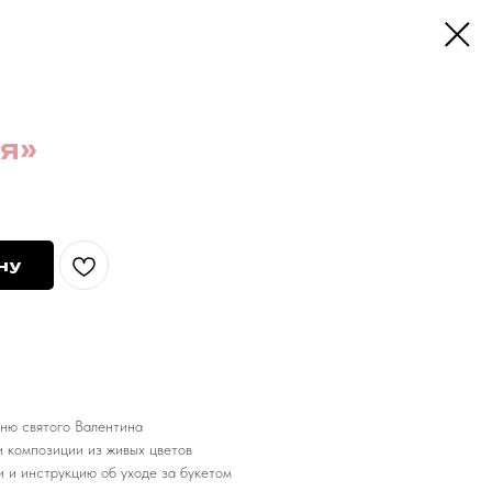
я»
ну
ню святого Валентина
 композиции из живых цветов
и и инструкцию об уходе за букетом