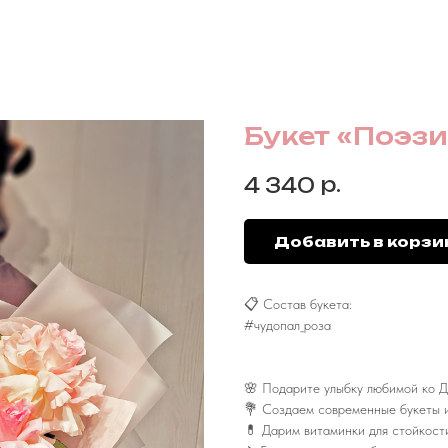
Букет «Поэзи
р.
4 340
Добавить в корзи
📋 Состав букета:
#чудопал_роза
🌸 Подарите улыбку любимой ко Д
💐 Создаем современные букеты и
💊 Дарим витаминки для стойкост